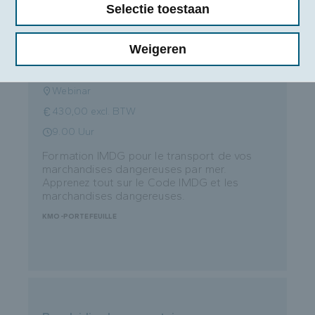
Selectie toestaan
IMDG: transport maritime des
marchandises dangereuses
Weigeren
Vanaf 15/03/2027
Webinar
430,00 excl. BTW
9.00 Uur
Formation IMDG pour le transport de vos
marchandises dangereuses par mer.
Apprenez tout sur le Code IMDG et les
marchandises dangereuses.
KMO-PORTEFEUILLE