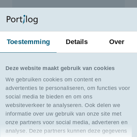
Haven Summer School 2026: havenbezoek
Toestemming
Details
Over
Zeebrugge
Vanaf 27/08/2026
Zeebrugge
Deze website maakt gebruik van cookies
395,00 excl. BTW
We gebruiken cookies om content en
7.00 Uur
advertenties te personaliseren, om functies voor
Ontdek de haven van Zeebrugge tijdens een
social media te bieden en om ons
intensieve studiedag met exclusieve
bedrijfsbezoeken, praktijkgerichte inzichten en
websiteverkeer te analyseren. Ook delen we
ontmoetingen met experten uit de sector.
informatie over uw gebruik van onze site met
KMO-PORTEFEUILLE
onze partners voor social media, adverteren en
analyse. Deze partners kunnen deze gegevens